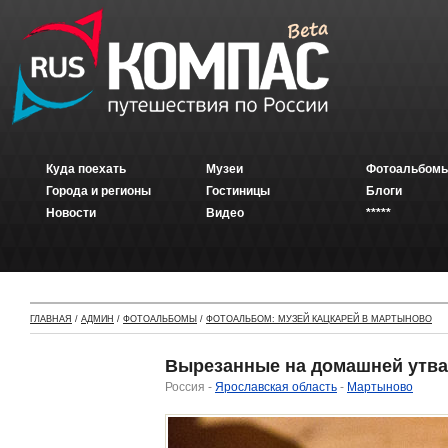
Куда поехать
Музеи
Фотоальбомы
Города и регионы
Гостиницы
Блоги
Новости
Видео
*****
ГЛАВНАЯ
/
АДМИН
/
ФОТОАЛЬБОМЫ
/
ФОТОАЛЬБОМ: МУЗЕЙ КАЦКАРЕЙ В МАРТЫНОВО
Вырезанные на домашней утва
Россия -
Ярославская область
-
Мартыново