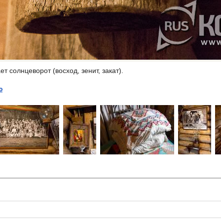
т солнцеворот (восход, зенит, закат).
о