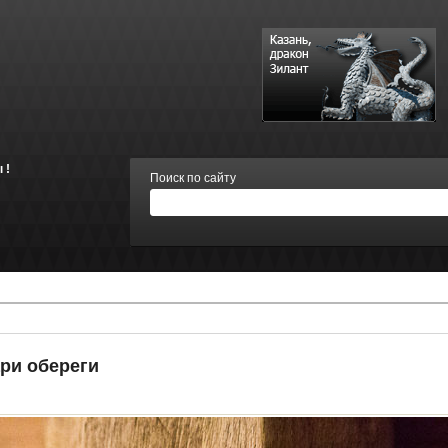
 !
Поиск по сайту
ри обереги