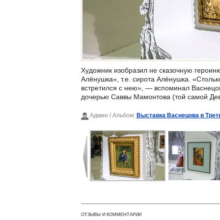
Художник изобразил не сказочную героиню
Алёнушка», т.е. сирота Алёнушка. «Столько
встретился с нею», — вспоминал Васнецов
дочерью Саввы Мамонтова (той самой Дев
Админ
/ Альбом:
Выставка Васнецова в Трет
ОТЗЫВЫ И КОММЕНТАРИИ