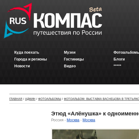
Куда поехать
Музеи
Фотоальбомы
Города и регионы
Гостиницы
Блоги
Новости
Видео
*****
ГЛАВНАЯ
/
АДМИН
/
ФОТОАЛЬБОМЫ
/
ФОТОАЛЬБОМ: ВЫСТАВКА ВАСНЕЦОВА В ТРЕТЬЯКОВ
Этюд «Алёнушка» к одноименно
Россия -
Москва
-
Москва