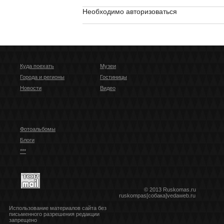
Необходимо авторизоваться
Куда поехать
Музеи
Города и регионы
Гостиницы
Новости
Видео
Фотоальбомы
Блоги
***
© 2013 Ruskomas.ru
ruskompas[собака]vedaweb.ru
Использование материалов сайта без
письменного разрешения редакции
запрещено