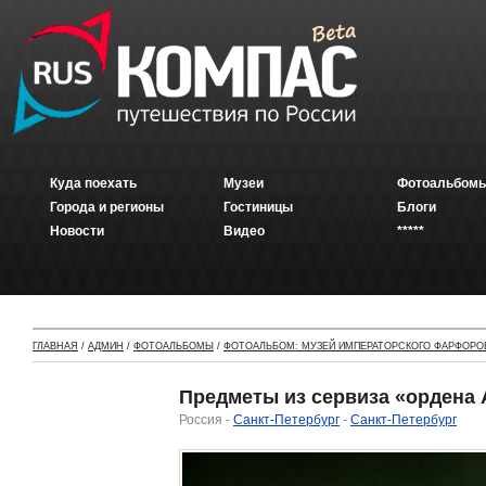
Куда поехать
Музеи
Фотоальбомы
Города и регионы
Гостиницы
Блоги
Новости
Видео
*****
ГЛАВНАЯ
/
АДМИН
/
ФОТОАЛЬБОМЫ
/
ФОТОАЛЬБОМ: МУЗЕЙ ИМПЕРАТОРСКОГО ФАРФОРО
Предметы из сервиза «ордена А
Россия -
Санкт-Петербург
-
Санкт-Петербург