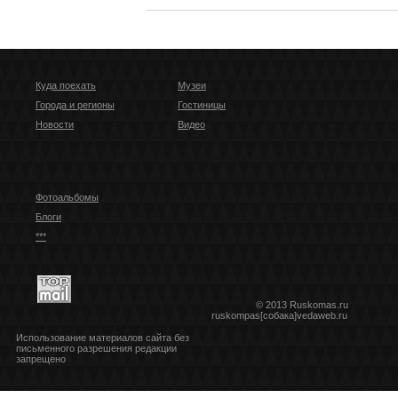
Куда поехать
Музеи
Города и регионы
Гостиницы
Новости
Видео
Фотоальбомы
Блоги
***
© 2013 Ruskomas.ru
ruskompas[собака]vedaweb.ru
Использование материалов сайта без
письменного разрешения редакции
запрещено