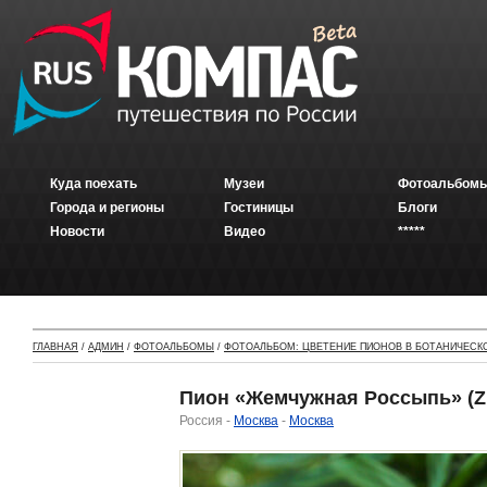
Куда поехать
Музеи
Фотоальбомы
Города и регионы
Гостиницы
Блоги
Новости
Видео
*****
ГЛАВНАЯ
/
АДМИН
/
ФОТОАЛЬБОМЫ
/
ФОТОАЛЬБОМ: ЦВЕТЕНИЕ ПИОНОВ В БОТАНИЧЕСК
Пион «Жемчужная Россыпь» (Zh
Россия -
Москва
-
Москва