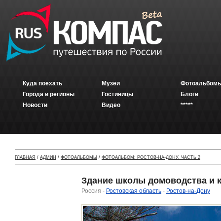
Куда поехать
Музеи
Фотоальбомы
Города и регионы
Гостиницы
Блоги
Новости
Видео
*****
ГЛАВНАЯ
/
АДМИН
/
ФОТОАЛЬБОМЫ
/
ФОТОАЛЬБОМ: РОСТОВ-НА-ДОНУ. ЧАСТЬ 2
Здание школы домоводства и ку
Россия -
Ростовская область
-
Ростов-на-Дону