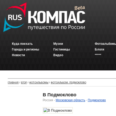
Куда поехать
Музеи
Фотоальбомы
Города и регионы
Гостиницы
Блоги
Новости
Видео
*****
ГЛАВНАЯ
/
ЕГОР
/
ФОТОАЛЬБОМЫ
/
ФОТОАЛЬБОМ: ПОДМОКЛОВО
В Подмоклово
Россия -
Московская область
-
Подмоклово