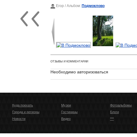
Егор
/ Альбом:
Подмоклово
ОТЗЫВЫ И КОММЕНТАРИИ
Необходимо авторизоваться
Куда поехать
Музеи
Фотоальбомы
Города и регионы
Гостиницы
Блоги
Новости
Видео
***