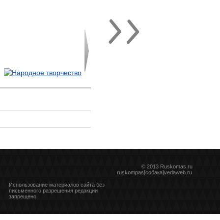
© 2013 Ruskomas.ru
ruskompas[собака]vedaweb.ru
Использование материалов сайта без
письменного разрешения редакции
запрещено