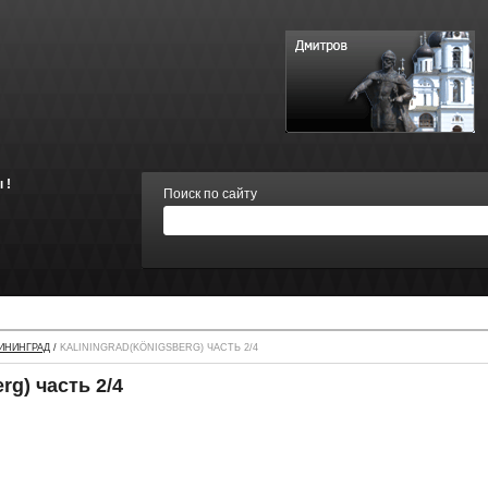
 !
Поиск по сайту
ИНИНГРАД
/
KALININGRAD(KÖNIGSBERG) ЧАСТЬ 2/4
rg) часть 2/4