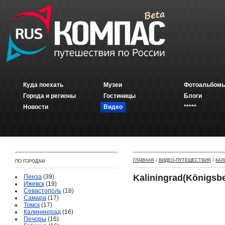
Куда поехать
Музеи
Фотоальбомы
Города и регионы
Гостиницы
Блоги
Новости
Видео
*****
ГЛАВНАЯ
/
ВИДЕО-ПУТЕШЕСТВИЯ
/
КАЛ
ПО ГОРОДАМ
Kaliningrad(Königsbe
Пенза
(39)
Ижевск
(19)
Севастополь
(18)
Самара
(17)
Томск
(17)
Калининград
(16)
Печоры
(16)