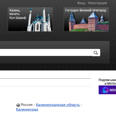
Вход
|
Регистрация
Подписыв
в MAXе
Россия -
Калининградская область
-
Калининград