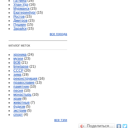
Гатчина
(16)
Улан-Удэ
(16)
Мурманск
(15)
Екатеринбург
(15)
Ростов
(15)
Дмитров
(15)
Пушкин
(15)
Зарайск
(15)
все города
КАТАЛОГ МЕТОК
хроника
(24)
музеи
(23)
ВОВ
(21)
timelapse
(21)
СССР
(20)
зима
(19)
реконструкция
(16)
православие
(13)
памятник
(10)
песня
(10)
монастырь
(10)
храм
(9)
животные
(7)
будизм
(5)
экстрим
(5)
спорт
(4)
все тэги
Поделиться…