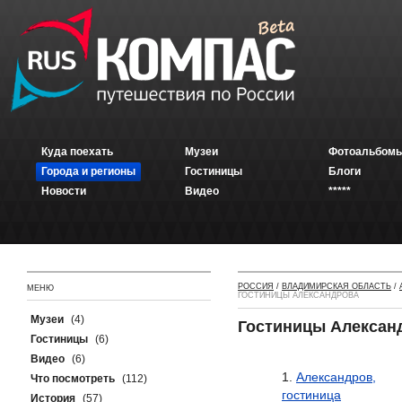
Куда поехать
Музеи
Фотоальбомы
Города и регионы
Гостиницы
Блоги
Новости
Видео
*****
РОССИЯ
/
ВЛАДИМИРСКАЯ ОБЛАСТЬ
/
МЕНЮ
ГОСТИНИЦЫ АЛЕКСАНДРОВА
Музеи
(4)
Гостиницы Алексан
Гостиницы
(6)
Видео
(6)
Александров,
Что посмотреть
(112)
гостиница
История
(57)