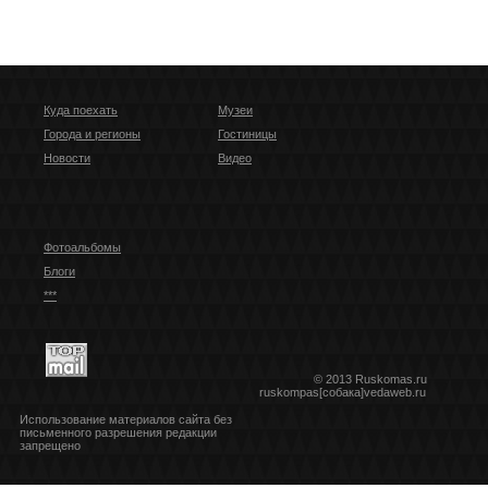
Куда поехать
Музеи
Города и регионы
Гостиницы
Новости
Видео
Фотоальбомы
Блоги
***
© 2013 Ruskomas.ru
ruskompas[собака]vedaweb.ru
Использование материалов сайта без
письменного разрешения редакции
запрещено