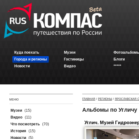
Куда поехать
Музеи
Фотоальбомы
Города и регионы
Гостиницы
Блоги
Новости
Видео
*****
ГЛАВНАЯ
/
РЕГИОНЫ
/
ЯРОСЛАВСКАЯ 
МЕНЮ
Альбомы по Угличу
Музеи
(15)
Видео
(11)
Углич. Музей Гидроэне
Что посмотреть
(70)
История
(15)
Новости
(5)