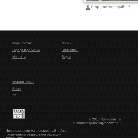
Егор
- Фотографий:
17
Куда поехать
Музеи
Города и регионы
Гостиницы
Новости
Видео
Фотоальбомы
Блоги
***
© 2013 Ruskomas.ru
ruskompas[собака]vedaweb.ru
Использование материалов сайта без
письменного разрешения редакции