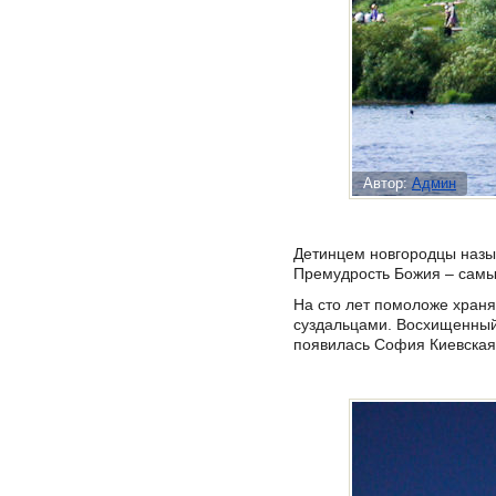
Автор:
Админ
Детинцем новгородцы назыв
Премудрость Божия – самый
На сто лет помоложе хран
суздальцами. Восхищенный 
появилась София Киевская