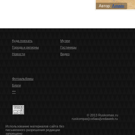
Автор:
Админ
Куда поехать
Музеи
Города и регионы
Гостиницы
Новости
Видео
Фотоальбомы
Блоги
***
© 2013 Ruskomas.ru
ruskompas[собака]vedaweb.ru
Использование материалов сайта без
письменного разрешения редакции
запрещено