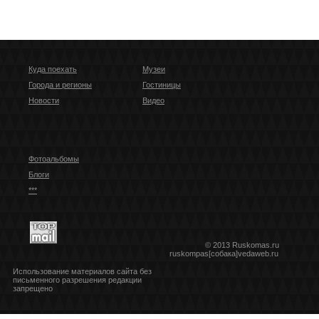
Куда поехать
Музеи
Города и регионы
Гостиницы
Новости
Видео
Фотоальбомы
Блоги
***
© 2013 Ruskomas.ru
ruskompas[собака]vedaweb.ru
Использование материалов сайта без
письменного разрешения редакции
запрещено