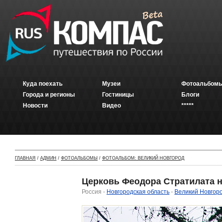
Куда поехать
Музеи
Фотоальбомы
Города и регионы
Гостиницы
Блоги
Новости
Видео
*****
ГЛАВНАЯ
/
АДМИН
/
ФОТОАЛЬБОМЫ
/
ФОТОАЛЬБОМ: ВЕЛИКИЙ НОВГОРОД
Церковь Феодора Стратилата 
Россия -
Новгородская область
-
Великий Новгор