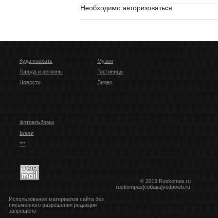
Необходимо авторизоваться
Куда поехать
Музеи
Города и регионы
Гостиницы
Новости
Видео
Фотоальбомы
Блоги
***
© 2013 Ruskomas.ru
ruskompas[собака]vedaweb.ru
Использование материалов сайта без
письменного разрешения редакции
запрещено