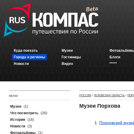
Куда поехать
Музеи
Фотоальбомы
Города и регионы
Гостиницы
Блоги
Новости
Видео
*****
РОССИЯ
/
ПСКОВСКАЯ ОБЛАСТЬ
/
ПОР
МЕНЮ
Музеи Порхова
Музеи
(1)
Что посмотреть
(26)
История
(16)
Порховский музей
Новости
(3)
Фотоальбомы
(1)