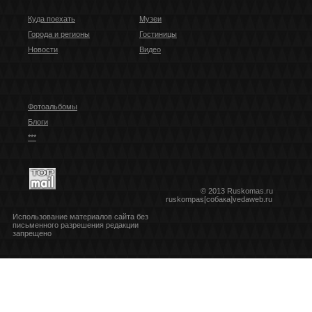
Куда поехать
Музеи
Города и регионы
Гостиницы
Новости
Видео
Фотоальбомы
Блоги
***
© 2013 Ruskomas.ru
ruskompas[собака]vedaweb.ru
Использование материалов сайта без
письменного разрешения редакции
запрещено