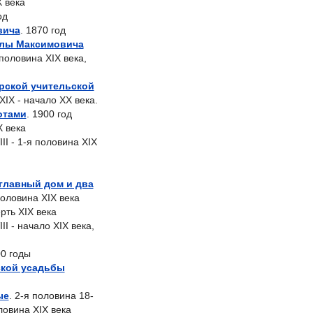
X века
од
вича
. 1870 год
олы Максимовича
 половина XIX века,
рской учительской
 XIX - начало XX века.
отами
. 1900 год
X века
III - 1-я половина XIX
(главный дом и два
половина XIX века
ерть XIX века
III - начало XIX века,
00 годы
ской усадьбы
ые
. 2-я половина 18-
ловина XIX века