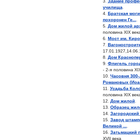
Здание профе
училища
.
Братская моги
похоронен Ге...
.
Дом жилой арх
половина XIX век
Мост им. Киро
Вагоностроит
17.01.1927,14.06
Дом Красноп
Флигель горо
- 2-я половина XI
Часовня 300
Романовых (Иоа.
Усадьба Кол
половина XIX века
Дом жилой
.
Образец жил
Загородский 
Завод штампо
Великой ...
.
Затьмацкий п
XVII века