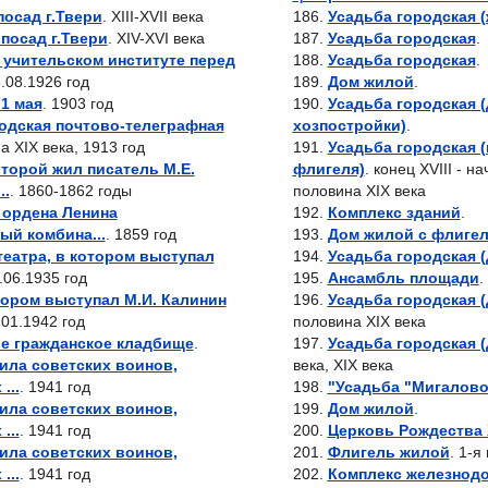
осад г.Твери
. XIII-XVII века
Усадьба городская 
посад г.Твери
. XIV-XVI века
Усадьба городская
.
в учительском институте перед
Усадьба городская
.
6.08.1926 год
Дом жилой
.
1 мая
. 1903 год
Усадьба городская 
одская почтово-телеграфная
хозпостройки)
.
а XIX века, 1913 год
Усадьба городская 
оторой жил писатель М.Е.
флигеля)
. конец XVIII - на
..
. 1860-1862 годы
половина XIX века
 ордена Ленина
Комплекс зданий
.
ый комбина...
. 1859 год
Дом жилой с флиге
еатра, в котором выступал
Усадьба городская 
3.06.1935 год
Ансамбль площади
.
тором выступал М.И. Калинин
Усадьба городская 
.01.1942 год
половина XIX века
е гражданское кладбище
.
Усадьба городская 
ила советских воинов,
века, XIX века
...
. 1941 год
"Усадьба "Мигалово
ила советских воинов,
Дом жилой
.
...
. 1941 год
Церковь Рождества
ила советских воинов,
Флигель жилой
. 1-я
...
. 1941 год
Комплекс железнод