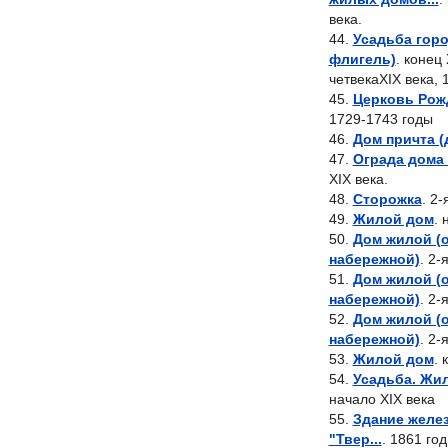
века.
Усадьба горо
флигель)
. конец 
чeтвекаXIX века, 
Церковь Рож
1729-1743 годы
Дом причта (
Ограда дома
XIX века.
Сторожка
. 2
Жилой дом
. 
Дом жилой (
набережной)
. 2-
Дом жилой (
набережной)
. 2-
Дом жилой (
набережной)
. 2-
Жилой дом
. 
Усадьба. Жи
начало XIX века
Здание желе
"Твер...
. 1861 год