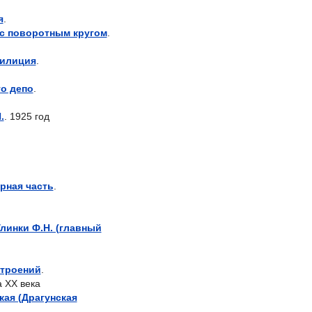
я
.
с поворотным кругом
.
илиция
.
о депо
.
.
. 1925 год
рная часть
.
линки Ф.Н. (главный
строений
.
а XX века
ая (Драгунская