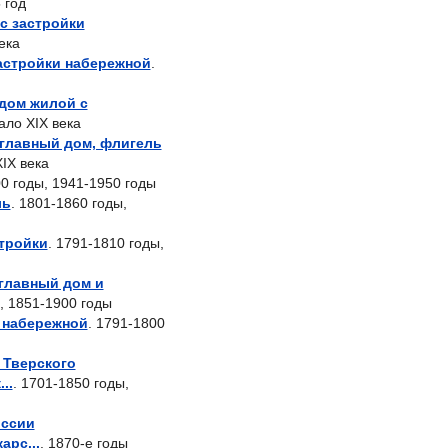
 год
с застройки
века
астройки набережной
.
(дом жилой с
чало XIX века
(главный дом, флигель
XIX века
00 годы, 1941-1950 годы
ль
. 1801-1860 годы,
тройки
. 1791-1810 годы,
(главный дом и
, 1851-1900 годы
 набережной
. 1791-1800
 Тверского
..
. 1701-1850 годы,
оссии
арс...
. 1870-е годы