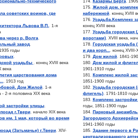
ссионально-технического
Казармы Берга
. 1905
Жилой дом. комплек
ла советских воинов, где
набережной
. конец XVIII 
Усадьба.Комплекс з
итектора Львова В.П.
. 1-я
конец XVIII века
а
Усадьба городская 
ва через р. Волга
.
воротами)
. XVIII века, на
ельный завод
.
Городская усадьба 
.1935 годы
и два корп...
. конец XVIII-
еровых
.
Дом жилой
. 1841-19
дской усадьбы
. конец XVIII века
Дом жилой и флиге
X века
1901-1910 годы
-летия царствования дома
Комплекс жилой зас
..
. 1913 год
1851-1900 годы
обовой. Дом Жилой
. 1-я
Усадьба городская 
 - 2-я половина XIX века
флигель)
. 1791-1810 годы
Комплекс застройки
ой застройки улицы
.
годы, 1851-1900 годы
посад г.Твери
. начало XIX века
Парковый ансамбль
в им. 1 мая, который во время
Загородного Архиерейск.
1941-1960 годы
осад (Затьмачье) г.Твери
. XIV-
Здание первого в Р
централизованного аптек