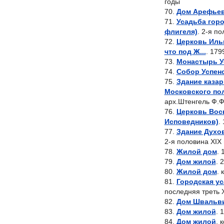
годы
Дом Арефье
Усадьба горо
флигеля)
. 2-я по
Церковь Ильи
что под Ж...
. 179
Монастырь У
Собор Успен
Здание казар
Московского пол
арх.Штенгель Ф.Ф
Церковь Вос
Исповедников)
.
Здание Духо
2-я половина XIX 
Жилой дом
. 
Дом жилой
. 
Жилой дом
. 
Городская ус
последняя треть X
Дом Швальв
Дом жилой
. 
Дом жилой
. 