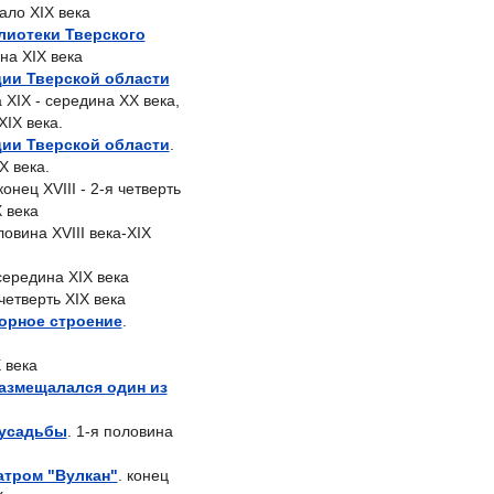
ало XIX века
лиотеки Тверского
на XIX века
ии Тверской области
 XIX - середина XX века,
XIX века.
ии Тверской области
.
X века.
 конец XVIII - 2-я четверть
X века
ловина XVIII века-XIX
 середина XIX века
 четверть XIX века
орное строение
.
 века
размещалался один из
 усадьбы
. 1-я половина
атром "Вулкан"
. конец