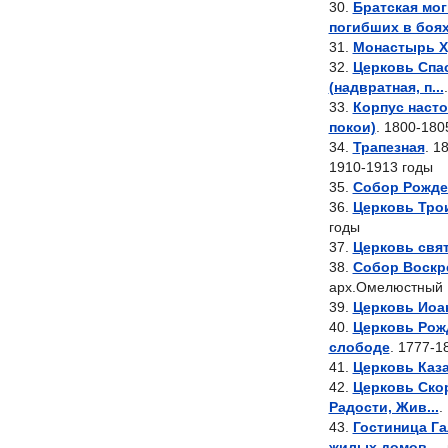
Братская мог
погибших в боях 
Монастырь Х
Церковь Спа
(надвратная, п...
Корпус насто
покои)
. 1800-180
Трапезная
. 1
1910-1913 годы
Собор Рожде
Церковь Тро
годы
Церковь свя
Собор Воскр
арх.Омелюстный 
Церковь Иоа
Церковь Рож
слободе
. 1777-1
Церковь Каз
Церковь Ско
Радости, Жив...
.
Гостиница Га
жилых домов...
.