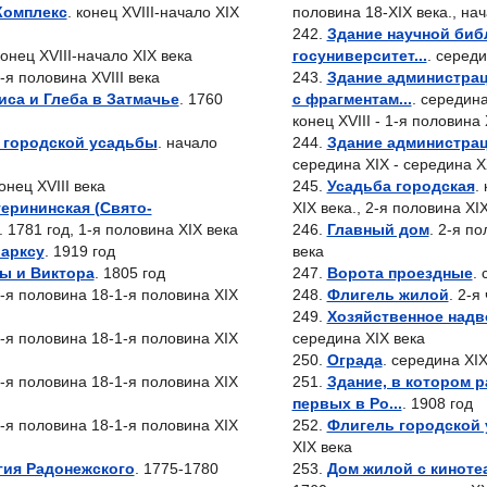
Комплекс
. конец XVIII-начало XIX
половина 18-XIX века., нач
Здание научной биб
конец XVIII-начало XIX века
госуниверситет...
. середи
2-я половина XVIII века
Здание администрац
са и Глеба в Затмачье
. 1760
с фрагментам...
. середина
конец XVIII - 1-я половина 
 городской усадьбы
. начало
Здание администрац
середина XIX - середина X
конец XVIII века
Усадьба городская
.
ерининская (Свято-
XIX века., 2-я половина XI
. 1781 год, 1-я половина XIX века
Главный дом
. 2-я по
Марксу
. 1919 год
века
ы и Виктора
. 1805 год
Ворота проездные
.
2-я половина 18-1-я половина XIX
Флигель жилой
. 2-я
Хозяйственное надв
2-я половина 18-1-я половина XIX
середина XIX века
Ограда
. середина XIX
2-я половина 18-1-я половина XIX
Здание, в котором 
первых в Ро...
. 1908 год
2-я половина 18-1-я половина XIX
Флигель городской
XIX века
гия Радонежского
. 1775-1780
Дом жилой с киноте