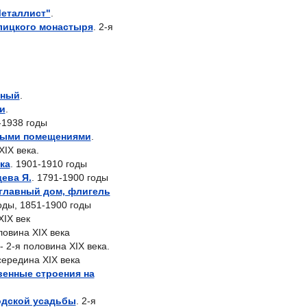
еталлист"
.
лицкого монастыря
. 2-я
нный
.
и
.
-1938 годы
выми помещениями
.
XIX века.
ка
. 1901-1910 годы
ева Я.
. 1791-1900 годы
(главный дом, флигель
оды, 1851-1900 годы
 XIX век
оловина XIX века
 - 2-я половина XIX века.
 середина XIX века
енные строения на
одской усадьбы
. 2-я