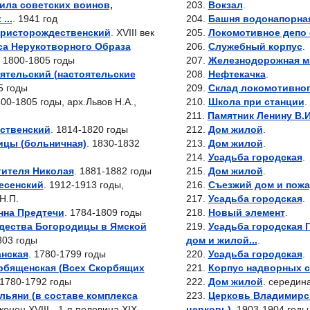
ила советских воинов,
Вокзал
.
...
. 1941 год
Башня водонапорна
ристорождественский
. XVIII век
Локомотивное депо 
са Нерукотворного Образа
Служебный корпус
.
. 1800-1805 годы
Железнодорожная м
ятельский (настоятельские
Нефтекачка
.
5 годы
Склад локомотивног
800-1805 годы, арх.Львов Н.А.,
Школа при станции
.
Памятник Ленину В.И
ственский
. 1814-1820 годы
Дом жилой
.
ицы (больничная)
. 1830-1832
Дом жилой
.
Усадьба городская
.
тителя Николая
. 1881-1882 годы
Дом жилой
.
есенский
. 1912-1913 годы,
Съезжий дом и пожа
Н.П.
Усадьба городская
.
нна Предтечи
. 1784-1809 годы
Новый элемент
.
дества Богородицы в Ямской
Усадьба городская Г
803 годы
дом и жилой...
.
анская
. 1780-1799 годы
Усадьба городская
.
рбященская (Всех Скорбящих
Корпус надворных 
 1780-1792 годы
Дом жилой
. середин
льяни (в составе комплекса
Церковь Владимирск
 конец XVIII - 1-я половина XIX
церковь)
. 1903-1904 годы