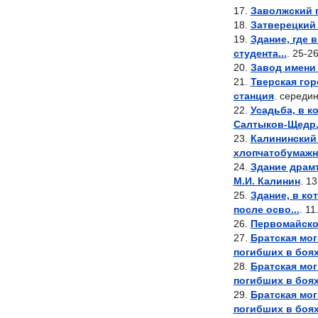
Заволжский п
Затверецкий 
Здание, где 
студента...
. 25-2
Завод имени 
Тверская гор
станция
. середин
Усадьба, в к
Салтыков-Щедр.
Калининский
хлопчатобумажн
Здание драмт
М.И. Калинин
. 1
Здание, в ко
после осво...
. 11
Первомайско
Братская мог
погибших в боях 
Братская мог
погибших в боях 
Братская мог
погибших в боях 