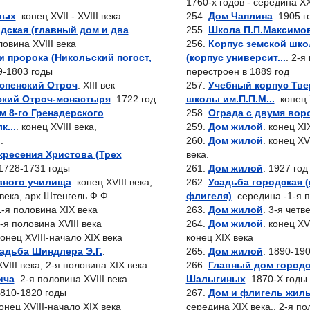
1760-х годов - середина X
вых
. конец XVII - XVIII века.
Дом Чаплина
. 1905 г
дская (главный дом и два
Школа П.П.Максимо
ловина XVIII века
Корпус земской шк
 пророка (Никольский погост,
(корпус университ...
. 2-я
9-1803 годы
перестроен в 1889 год
спенский Отроч
. XIII век
Учебный корпус Тве
ский Отроч-монастыря
. 1722 год
школы им.П.П.М...
. конец
м 8-го Гренадерского
Ограда с двумя вор
к...
. конец XVIII века,
Дом жилой
. конец XI
.
Дом жилой
. конец XV
кресения Христова (Трех
века.
 1728-1731 годы
Дом жилой
. 1927 год
вного училища
. конец XVIII века,
Усадьба городская 
века, арх.Штенгель Ф.Ф.
флигеля)
. середина -1-я 
1-я половина XIX века
Дом жилой
. 3-я четв
2-я половина XVIII века
Дом жилой
. конец XV
конец XVIII-начало XIX века
конец XIX века
адьба Шиндлера Э.Г.
.
Дом жилой
. 1890-19
VIII века, 2-я половина XIX века
Главный дом город
ича
. 2-я половина XVIII века
Шалыгиных
. 1870-X годы
1810-1820 годы
Дом и флигель жил
конец XVIII-начало XIX века
середина XIX века., 2-я по