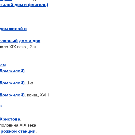
(жилой дом и флигель)
.
(дом жилой и
(главный дом и два
чало XIX века., 2-я
лем
.
(Дом жилой)
.
(Дом жилой)
. 1-я
(Дом жилой)
. конец XVIII
"
.
 Христова
.
 половина XIX века
орожной станции
.