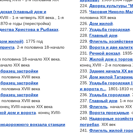
Дворец культуры "М
дская (главный дом и
Часовня Николо-Ма
XVIII - 1-я четверть XIX века., 1-я
половина XIX века
1870-е годы (перестройка)
Дом жилой
.
дества Христова в Рыбаках
.
Усадьба городская
.
Главный дом
.
дом жилой)
. 1775 год
Флигель хозяйстве
 причта
. 2-я половина 18-начало
Ворота и две калитк
Речной вокзал
. 1935
-я половина 18-начало XIX века.
Жилой дом с торго
начало XIX века
конец XVIII - 2-я половина 
образец застройки
Здание начала XX ве
я половина XVIII века
Дом жилой Татаринц
образец застройки
Усадьба городская 
я половина XVIII века
и ворота п...
. 1801-1810 г
образец застройки
Усадьба городская
.
я половина XVIII века
Главный дом
. 1-я п
конец XVIII-начало XIX века
Флигель
. начало XIX
лой дом и ворота
. конец XVIII-
Ворота проездные
.
Надворные хозяйств
знодорожного вокзала станции
погребах
. XIX век
Флигель жилой гор