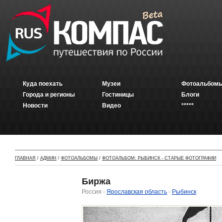
Куда поехать
Музеи
Фотоальбомы
Города и регионы
Гостиницы
Блоги
Новости
Видео
*****
ГЛАВНАЯ
/
АДМИН
/
ФОТОАЛЬБОМЫ
/
ФОТОАЛЬБОМ: РЫБИНСК - СТАРЫЕ ФОТОГРАФИИ
Биржа
Россия -
Ярославская область
-
Рыбинск