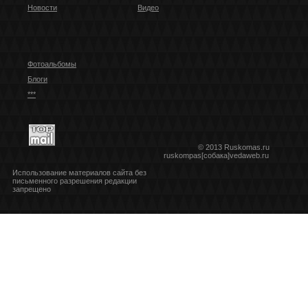
Новости
Видео
Фотоальбомы
Блоги
***
© 2013 Ruskomas.ru
ruskompas[собака]vedaweb.ru
Использование материалов сайта без
письменного разрешения редакции
запрещено