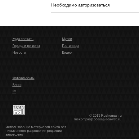
Необходимо авторизоваться
Куда поехать
Музеи
Города и регионы
Гостиницы
Новости
Видео
Фотоальбомы
Блоги
***
© 2013 Ruskomas.ru
ruskompas[собака]vedaweb.ru
Использование материалов сайта без
письменного разрешения редакции
запрещено