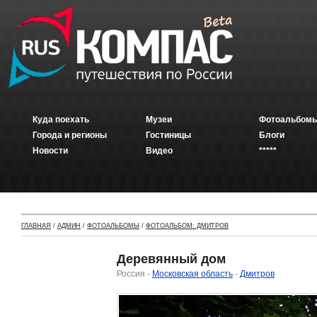
Куда поехать
Музеи
Фотоальбомы
Города и регионы
Гостиницы
Блоги
Новости
Видео
*****
ГЛАВНАЯ
/
АДМИН
/
ФОТОАЛЬБОМЫ
/
ФОТОАЛЬБОМ: ДМИТРОВ
Деревянный дом
Россия -
Московская область
-
Дмитров