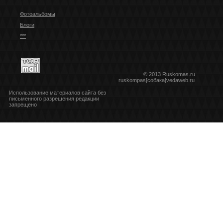
Фотоальбомы
Блоги
***
© 2013 Ruskomas.ru
ruskompas[собака]vedaweb.ru
Использование материалов сайта без
письменного разрешения редакции
запрещено