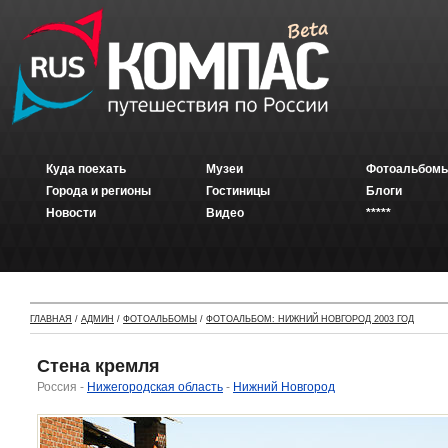
Куда поехать
Музеи
Фотоальбомы
Города и регионы
Гостиницы
Блоги
Новости
Видео
*****
ГЛАВНАЯ
/
АДМИН
/
ФОТОАЛЬБОМЫ
/
ФОТОАЛЬБОМ: НИЖНИЙ НОВГОРОД 2003 ГОД
Стена кремля
Россия -
Нижегородская область
-
Нижний Новгород