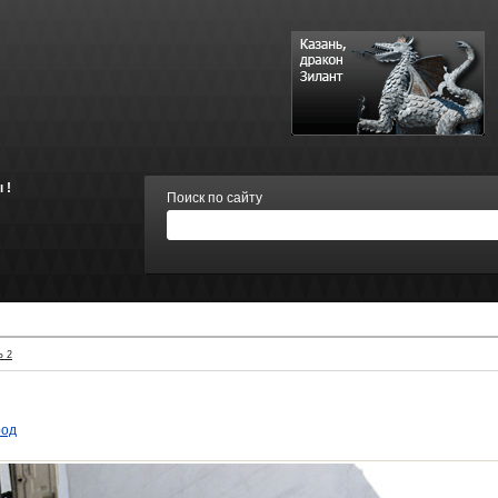
 !
Поиск по сайту
 2
род