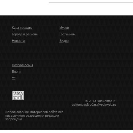
Куда поехать
Музеи
Города и регионы
Гостиницы
Новости
Видео
Фотоальбомы
Блоги
***
© 2013 Ruskomas.ru
ruskompas[собака]vedaweb.ru
Использование материалов сайта без
письменного разрешения редакции
запрещено