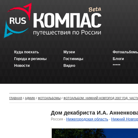
Куда поехать
Музеи
Фотоальбомы
Города и регионы
Гостиницы
Блоги
Новости
Видео
*****
ГЛАВНАЯ
/
АДМИН
/
ФОТОАЛЬБОМЫ
/
ФОТОАЛЬБОМ: НИЖНИЙ НОВГОРОД 2007 ГОД. ЧАСТЬ
Дом декабриста И.А. Анненков
Россия -
Нижегородская область
-
Нижний Новго