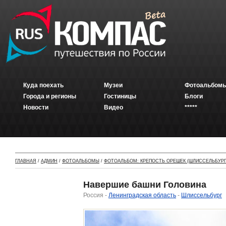
Куда поехать
Музеи
Фотоальбомы
Города и регионы
Гостиницы
Блоги
Новости
Видео
*****
ГЛАВНАЯ
/
АДМИН
/
ФОТОАЛЬБОМЫ
/
ФОТОАЛЬБОМ: КРЕПОСТЬ ОРЕШЕК (ШЛИССЕЛЬБУРГ
Навершие башни Головина
Россия -
Ленинградская область
-
Шлиссельбург