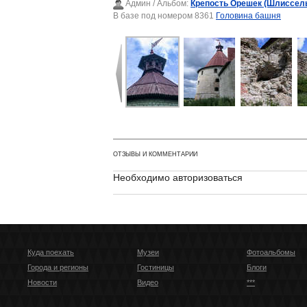
Админ
/ Альбом:
Крепость Орешек (Шлиссель
В базе под номером 8361
Головина башня
ОТЗЫВЫ И КОММЕНТАРИИ
Необходимо авторизоваться
Куда поехать
Музеи
Фотоальбомы
Города и регионы
Гостиницы
Блоги
Новости
Видео
***