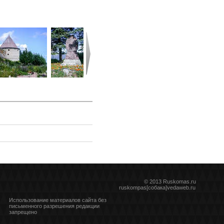
© 2013 Ruskomas.ru
ruskompas[собака]vedaweb.ru
Использование материалов сайта без
письменного разрешения редакции
запрещено