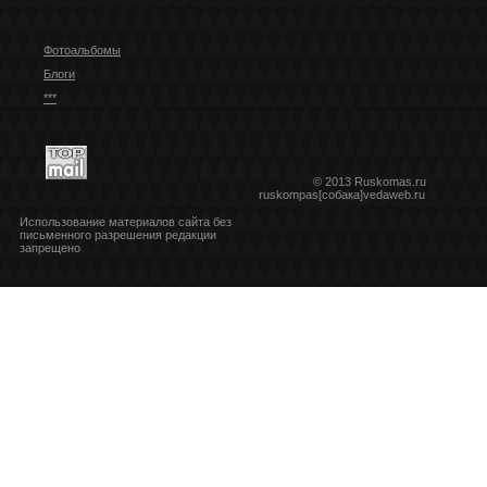
Фотоальбомы
Блоги
***
© 2013 Ruskomas.ru
ruskompas[собака]vedaweb.ru
Использование материалов сайта без
письменного разрешения редакции
запрещено