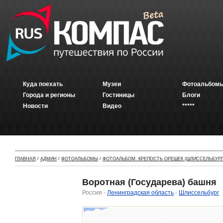
Куда поехать
Музеи
Фотоальбомы
Города и регионы
Гостиницы
Блоги
Новости
Видео
*****
ГЛАВНАЯ
/
АДМИН
/
ФОТОАЛЬБОМЫ
/
ФОТОАЛЬБОМ: КРЕПОСТЬ ОРЕШЕК (ШЛИССЕЛЬБУРГ
Воротная (Государева) башня
Россия -
Ленинградская область
-
Шлиссельбург