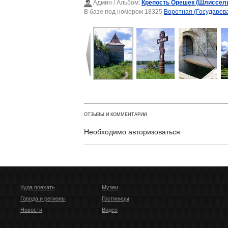
Админ
/ Альбом:
Крепость Орешек (Шлиссель
В базе под номером 18325
Воротная (Государев
ОТЗЫВЫ И КОММЕНТАРИИ
Необходимо авторизоваться
Куда поехать
Музеи
Города и регионы
Гостиницы
Новости
Видео