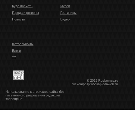
Куда поехать
Музеи
Города и регионы
Гостиницы
Новости
Видео
Фотоальбомы
Блоги
***
© 2013 Ruskomas.ru
ruskompas[собака]vedaweb.ru
Использование материалов сайта без
письменного разрешения редакции
запрещено