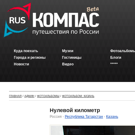
Куда поехать
Музеи
Фотоальбомы
Города и регионы
Гостиницы
Блоги
Новости
Видео
*****
ГЛАВНАЯ
/
АДМИН
/
ФОТОАЛЬБОМЫ
/
ФОТОАЛЬБОМ: КАЗАНЬ
Нулевой километр
Россия -
Республика Татарстан
-
Казань