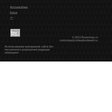
Фотоальбомы
Блоги
***
© 2013 Ruskomas.ru
ruskompas[собака]vedaweb.ru
Использование материалов сайта без
письменного разрешения редакции
запрещено