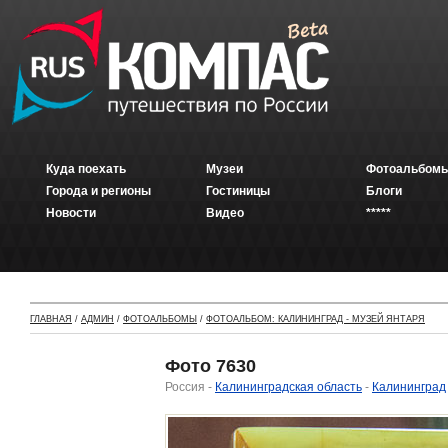
Куда поехать
Музеи
Фотоальбомы
Города и регионы
Гостиницы
Блоги
Новости
Видео
*****
ГЛАВНАЯ
/
АДМИН
/
ФОТОАЛЬБОМЫ
/
ФОТОАЛЬБОМ: КАЛИНИНГРАД - МУЗЕЙ ЯНТАРЯ
Фото 7630
Россия -
Калининградская область
-
Калининград