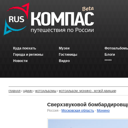
Куда поехать
Музеи
Фотоальбомы
Города и регионы
Гостиницы
Блоги
Новости
Видео
*****
ГЛАВНАЯ
/
АДМИН
/
ФОТОАЛЬБОМЫ
/
ФОТОАЛЬБОМ: МОНИНО - МУЗЕЙ АВИАЦИИ
Сверхзвуковой бомбардировщик
Россия -
Московская область
-
Монино