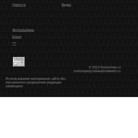
Новости
Видео
Фотоальбомы
Блоги
***
© 2013 Ruskomas.ru
ruskompas[собака]vedaweb.ru
Использование материалов сайта без
письменного разрешения редакции
запрещено