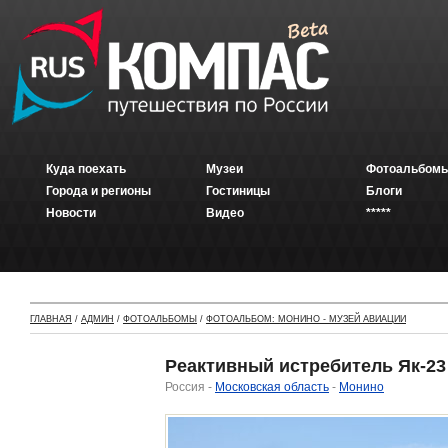
Куда поехать
Музеи
Фотоальбомы
Города и регионы
Гостиницы
Блоги
Новости
Видео
*****
ГЛАВНАЯ
/
АДМИН
/
ФОТОАЛЬБОМЫ
/
ФОТОАЛЬБОМ: МОНИНО - МУЗЕЙ АВИАЦИИ
Реактивный истребитель Як-23 
Россия -
Московская область
-
Монино