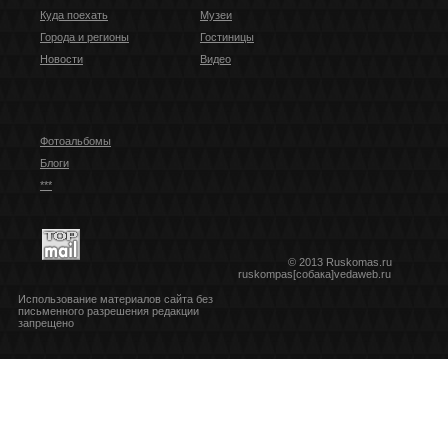
Куда поехать
Музеи
Города и регионы
Гостиницы
Новости
Видео
Фотоальбомы
Блоги
***
© 2013 Ruskomas.ru
ruskompas[собака]vedaweb.ru
Использование материалов сайта без
письменного разрешения редакции
запрещено