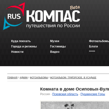
Куда поехать
Музеи
Фотоальбомы
Города и регионы
Гостиницы
Блоги
Новости
Видео
*****
ГЛАВНАЯ
/
АДМИН
/
ФОТОАЛЬБОМЫ
/
ФОТОАЛЬБОМ: ТРИГОРСКОЕ. В УСАДЬБЕ
Комната в доме Осиповых-Вул
Россия -
Псковская область
-
Пушкинские Горы