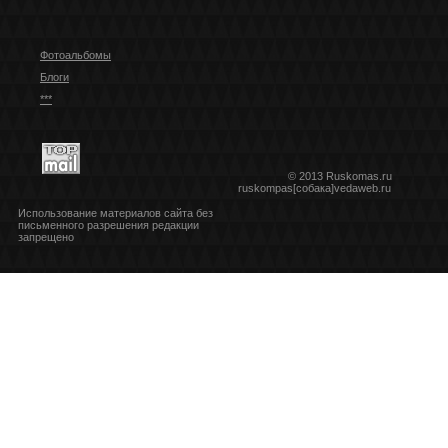
Фотоальбомы
Блоги
***
© 2013 Ruskomas.ru
ruskompas[собака]vedaweb.ru
Использование материалов сайта без
письменного разрешения редакции
запрещено