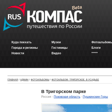
Куда поехать
Музеи
Фотоальбомы
Города и регионы
Гостиницы
Блоги
Новости
Видео
*****
ГЛАВНАЯ
/
АДМИН
/
ФОТОАЛЬБОМЫ
/
ФОТОАЛЬБОМ: ТРИГОРСКОЕ. В УСАДЬБЕ
В Тригорском парке
Россия -
Псковская область
-
Пушкинские Горы