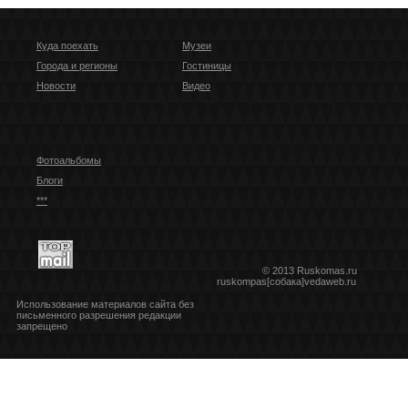
Куда поехать
Музеи
Города и регионы
Гостиницы
Новости
Видео
Фотоальбомы
Блоги
***
© 2013 Ruskomas.ru
ruskompas[собака]vedaweb.ru
Использование материалов сайта без
письменного разрешения редакции
запрещено