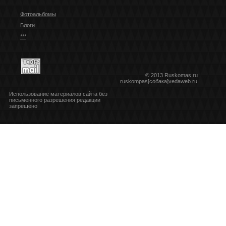
Фотоальбомы
Блоги
***
© 2013 Ruskomas.ru
ruskompas[собака]vedaweb.ru
Использование материалов сайта без
письменного разрешения редакции
запрещено