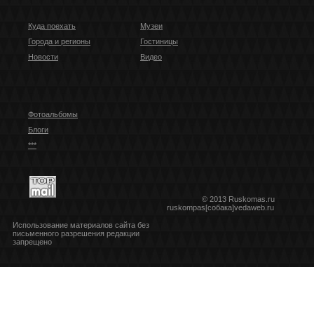
Куда поехать
Музеи
Города и регионы
Гостиницы
Новости
Видео
Фотоальбомы
Блоги
***
© 2013 Ruskomas.ru
ruskompas[собака]vedaweb.ru
Использование материалов сайта без
письменного разрешения редакции
запрещено