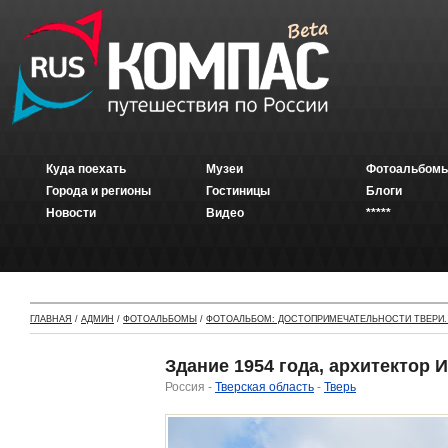
Куда поехать
Музеи
Фотоальбомы
Города и регионы
Гостиницы
Блоги
Новости
Видео
*****
ГЛАВНАЯ
/
АДМИН
/
ФОТОАЛЬБОМЫ
/
ФОТОАЛЬБОМ: ДОСТОПРИМЕЧАТЕЛЬНОСТИ ТВЕРИ.
Здание 1954 года, архитектор И
Россия -
Тверская область
-
Тверь