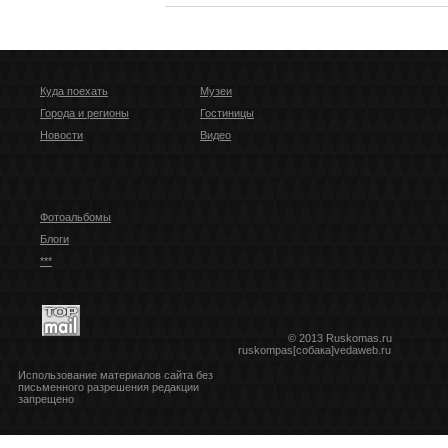
Куда поехать
Музеи
Города и регионы
Гостиницы
Новости
Видео
Фотоальбомы
Блоги
***
© 2013 Ruskomas.ru
ruskompas[собака]vedaweb.ru
Использование материалов сайта без
письменного разрешения редакции
запрещено