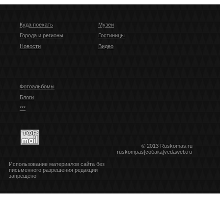
Куда поехать
Музеи
Города и регионы
Гостиницы
Новости
Видео
Фотоальбомы
Блоги
***
© 2013 Ruskomas.ru
ruskompas[собака]vedaweb.ru
Использование материалов сайта без
письменного разрешения редакции
запрещено