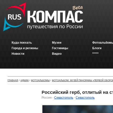
Куда поехать
Музеи
Фотоальбомы
Города и регионы
Гостиницы
Блоги
Новости
Видео
*****
ГЛАВНАЯ
/
АДМИН
/
ФОТОАЛЬБОМЫ
/
ФОТОАЛЬБОМ: МУЗЕЙ ПАНОРАМЫ «ПЕРВОЙ ОБОР
Российский герб, отлитый на 
Россия -
Севастополь
-
Севастополь