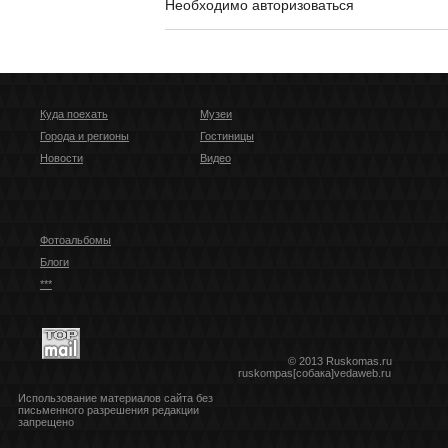
Необходимо авторизоваться
Куда поехать
Музеи
Города и регионы
Гостиницы
Новости
Видео
Фотоальбомы
Блоги
***
© 2013 Ruskomas.ru
ruskompas[собака]vedaweb.ru
Использование материалов сайта без
письменного разрешения редакции
запрещено