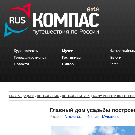
Куда поехать
Музеи
Фотоальбомы
Города и регионы
Гостиницы
Блоги
Новости
Видео
*****
ГЛАВНАЯ
/
АДМИН
/
ФОТОАЛЬБОМЫ
/
ФОТОАЛЬБОМ: УСАДЬБА МУРАНОВО И ОКРЕСТНОС
Главный дом усадьбы построе
Россия -
Московская область
-
Мураново