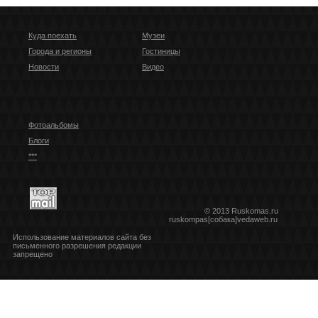
Куда поехать
Музеи
Города и регионы
Гостиницы
Новости
Видео
Фотоальбомы
Блоги
***
© 2013 Ruskomas.ru
ruskompas[собака]vedaweb.ru
Использование материалов сайта без
письменного разрешения редакции
запрещено