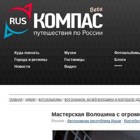
Куда поехать
Музеи
Фотоальбомы
Города и регионы
Гостиницы
Блоги
Новости
Видео
*****
ГЛАВНАЯ
/
АДМИН
/
ФОТОАЛЬБОМЫ
/
ФОТОАЛЬБОМ: МУЗЕЙ ВОЛОШИНА В КОКТЕБЕЛЕ (ДО
Мастерская Волошина с огром
Россия -
Автономная республика Крым
-
Коктебе