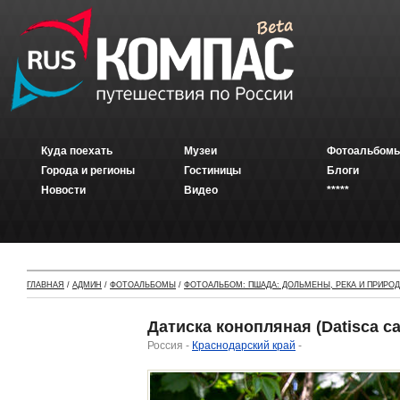
Куда поехать
Музеи
Фотоальбомы
Города и регионы
Гостиницы
Блоги
Новости
Видео
*****
ГЛАВНАЯ
/
АДМИН
/
ФОТОАЛЬБОМЫ
/
ФОТОАЛЬБОМ: ПШАДА: ДОЛЬМЕНЫ, РЕКА И ПРИРО
Датиска конопляная (Datisca ca
Россия -
Краснодарский край
-