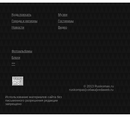
Куда поехать
Музеи
Города и регионы
Гостиницы
Новости
Видео
Фотоальбомы
Блоги
***
© 2013 Ruskomas.ru
ruskompas[собака]vedaweb.ru
Использование материалов сайта без
письменного разрешения редакции
запрещено