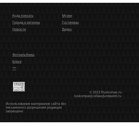
Куда поехать
Музеи
Города и регионы
Гостиницы
Новости
Видео
Фотоальбомы
Блоги
***
© 2013 Ruskomas.ru
ruskompas[собака]vedaweb.ru
Использование материалов сайта без
письменного разрешения редакции
запрещено