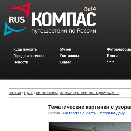
Куда поехать
Музеи
Фотоальбомы
Города и регионы
Гостиницы
Блоги
Новости
Видео
*****
ГЛАВНАЯ
/
АДМИН
/
ФОТОАЛЬБОМЫ
/
ФОТОАЛЬБОМ: РОСТОВ-НА-ДОНУ. ЧАСТЬ 1
Тематические картинки с узор
Россия -
Ростовская область
-
Ростов-на-Дону