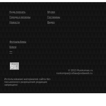
Куда поехать
Музеи
Города и регионы
Гостиницы
Новости
Видео
Фотоальбомы
Блоги
***
© 2013 Ruskomas.ru
ruskompas[собака]vedaweb.ru
Использование материалов сайта без
письменного разрешения редакции
запрещено