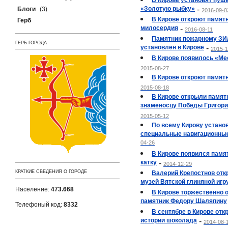
В Кирове установят пуш
«Золотую рыбку»
-
Блоги
(3)
2016-09-0
В Кирове откроют памят
Герб
милосердия
-
2016-08-11
Памятник пожарному ЗИ
ГЕРБ ГОРОДА
установлен в Кирове
-
2015-1
В Кирове появилось «Ме
2015-08-27
В Кирове откроют памят
2015-08-18
В Кирове открыли памят
знаменосцу Победы Григор
2015-05-12
По всему Кирову устано
специальные навигационные
04-26
В Кирове появился памя
катку
-
2014-12-29
КРАТКИЕ СВЕДЕНИЯ О ГОРОДЕ
Валерий Крепостнов откр
музей Вятской глиняной игр
Население:
473.668
В Кирове торжественно 
памятник Федору Шаляпину
Телефоный код:
8332
В сентябре в Кирове отк
истории шоколада
-
2014-08-