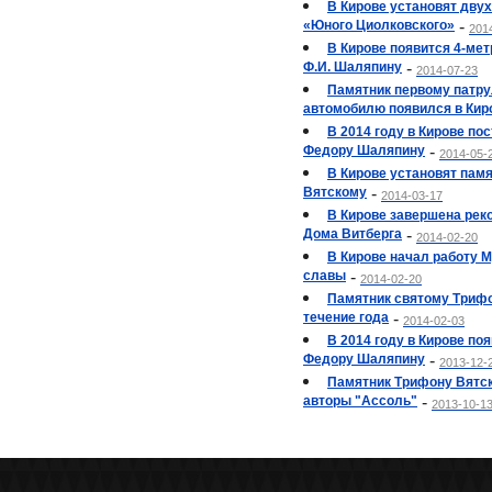
В Кирове установят дву
«Юного Циолковского»
-
201
В Кирове появится 4-ме
Ф.И. Шаляпину
-
2014-07-23
Памятник первому патр
автомобилю появился в Кир
В 2014 году в Кирове по
Федору Шаляпину
-
2014-05-
В Кирове установят пам
Вятскому
-
2014-03-17
В Кирове завершена рек
Дома Витберга
-
2014-02-20
В Кирове начал работу 
славы
-
2014-02-20
Памятник святому Трифо
течение года
-
2014-02-03
В 2014 году в Кирове по
Федору Шаляпину
-
2013-12-
Памятник Трифону Вятск
авторы "Ассоль"
-
2013-10-1