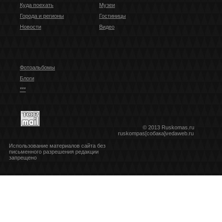
Куда поехать
Музеи
Города и регионы
Гостиницы
Новости
Видео
Фотоальбомы
Блоги
***
© 2013 Ruskomas.ru
ruskompas[собака]vedaweb.ru
Использование материалов сайта без
письменного разрешения редакции
запрещено