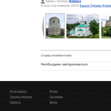
Админ
/ Альбом:
Изборск
В базе под номером 18555
Башня Луковка (Куков
ОТЗЫВЫ И КОММЕНТАРИИ
Необходимо авторизоваться
Куда поехать
Музеи
Города и регионы
Гостиницы
Новости
Видео