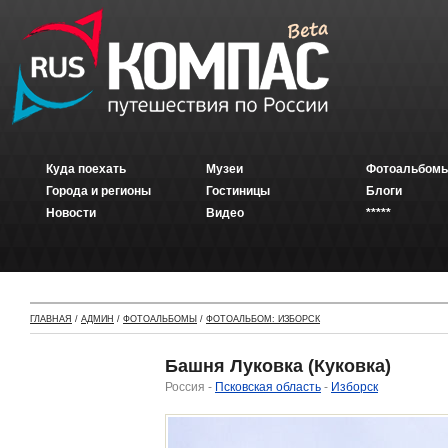
Куда поехать
Музеи
Фотоальбомы
Города и регионы
Гостиницы
Блоги
Новости
Видео
*****
ГЛАВНАЯ
/
АДМИН
/
ФОТОАЛЬБОМЫ
/
ФОТОАЛЬБОМ: ИЗБОРСК
Башня Луковка (Куковка)
Россия -
Псковская область
-
Изборск