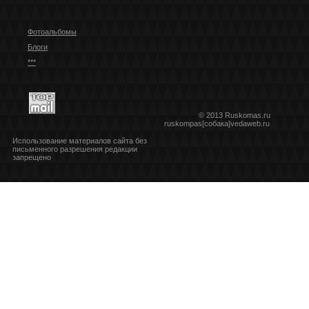
Фотоальбомы
Блоги
***
© 2013 Ruskomas.ru
ruskompas[собака]vedaweb.ru
Использование материалов сайта без
письменного разрешения редакции
запрещено