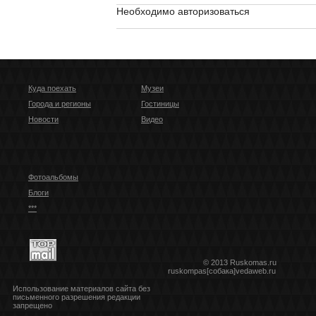
Необходимо авторизоваться
Куда поехать
Музеи
Города и регионы
Гостиницы
Новости
Видео
Фотоальбомы
Блоги
***
© 2013 Ruskomas.ru
ruskompas[собака]vedaweb.ru
Использование материалов сайта без
письменного разрешения редакции
запрещено