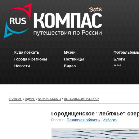
Куда поехать
Музеи
Фотоальбомы
Города и регионы
Гостиницы
Блоги
Новости
Видео
*****
ГЛАВНАЯ
/
АДМИН
/
ФОТОАЛЬБОМЫ
/
ФОТОАЛЬБОМ: ИЗБОРСК
Городищенское "лебяжье" озе
Россия -
Псковская область
-
Изборск