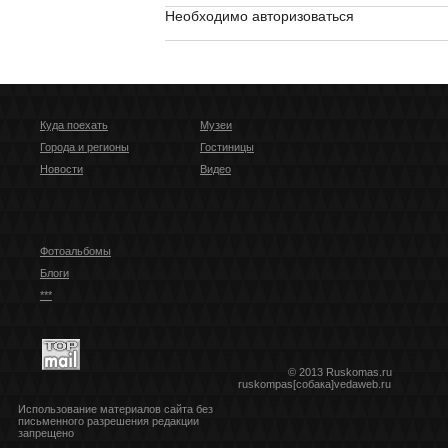
Необходимо авторизоваться
Куда поехать
Музеи
Города и регионы
Гостиницы
Новости
Видео
Фотоальбомы
Блоги
***
© 2013 Ruskomas.ru
ruskompas[собака]vedaweb.ru
Использование материалов сайта без
письменного разрешения редакции
запрещено