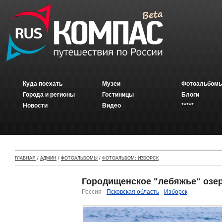
Куда поехать
Музеи
Фотоальбомы
Города и регионы
Гостиницы
Блоги
Новости
Видео
*****
ГЛАВНАЯ
/
АДМИН
/
ФОТОАЛЬБОМЫ
/
ФОТОАЛЬБОМ: ИЗБОРСК
Городищенское "лебяжье" озе
Россия -
Псковская область
-
Изборск