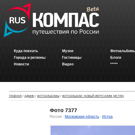
Куда поехать
Музеи
Фотоальбомы
Города и регионы
Гостиницы
Блоги
Новости
Видео
*****
ГЛАВНАЯ
/
АДМИН
/
ФОТОАЛЬБОМЫ
/
ФОТОАЛЬБОМ: НОВЫЙ ИЕРУСАЛИМ (ИСТРА)
Фото 7377
Россия -
Московская область
-
Истра