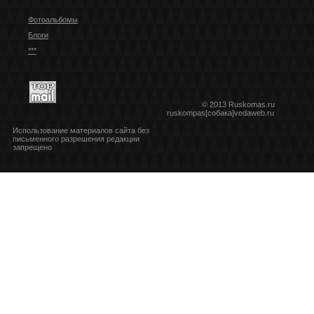
Фотоальбомы
Блоги
***
© 2013 Ruskomas.ru
ruskompas[собака]vedaweb.ru
Использование материалов сайта без
письменного разрешения редакции
запрещено