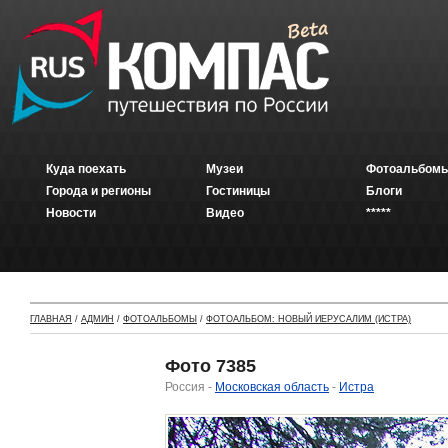
Куда поехать
Музеи
Фотоальбомы
Города и регионы
Гостиницы
Блоги
Новости
Видео
*****
ГЛАВНАЯ
/
АДМИН
/
ФОТОАЛЬБОМЫ
/
ФОТОАЛЬБОМ: НОВЫЙ ИЕРУСАЛИМ (ИСТРА)
Фото 7385
Россия -
Московская область
-
Истра