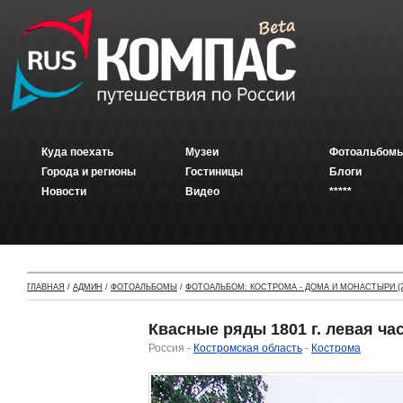
Куда поехать
Музеи
Фотоальбомы
Города и регионы
Гостиницы
Блоги
Новости
Видео
*****
ГЛАВНАЯ
/
АДМИН
/
ФОТОАЛЬБОМЫ
/
ФОТОАЛЬБОМ: КОСТРОМА - ДОМА И МОНАСТЫРИ (2
Квасные ряды 1801 г. левая час
Россия -
Костромская область
-
Кострома