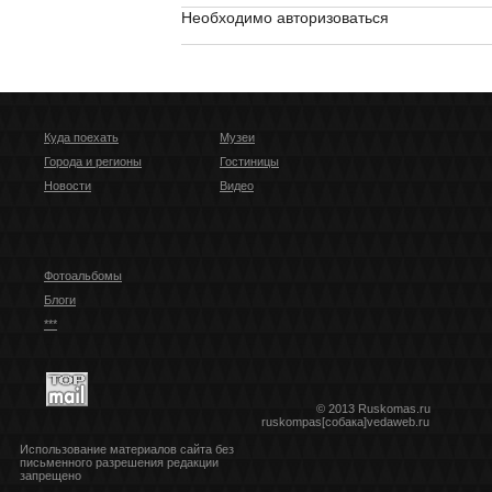
Необходимо авторизоваться
Куда поехать
Музеи
Города и регионы
Гостиницы
Новости
Видео
Фотоальбомы
Блоги
***
© 2013 Ruskomas.ru
ruskompas[собака]vedaweb.ru
Использование материалов сайта без
письменного разрешения редакции
запрещено