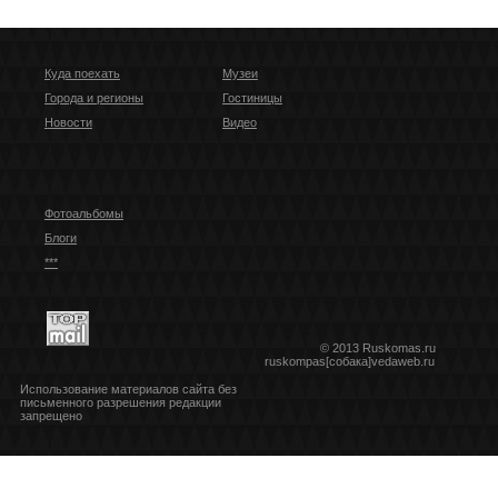
Куда поехать
Музеи
Города и регионы
Гостиницы
Новости
Видео
Фотоальбомы
Блоги
***
© 2013 Ruskomas.ru
ruskompas[собака]vedaweb.ru
Использование материалов сайта без
письменного разрешения редакции
запрещено