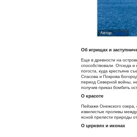
Автор:
Админ
Об игрищах и заступнич
Еще в древности на остров
способствовали. Отсюда и н
погоста, куда крестьяне с
Спасова и Покрова Богород
период Северной войны, не
получив приказ бомбить ос
О красоте
Пейзажи Онежского озера, 
извилистые проливы между
ясной прелести природы от
О церквях и иконах