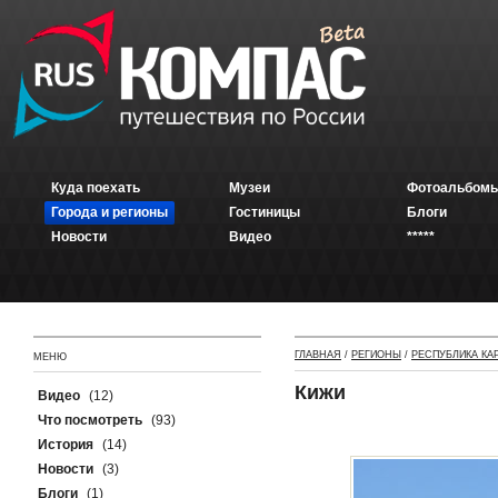
Куда поехать
Музеи
Фотоальбомы
Города и регионы
Гостиницы
Блоги
Новости
Видео
*****
ГЛАВНАЯ
/
РЕГИОНЫ
/
РЕСПУБЛИКА КА
МЕНЮ
Кижи
Видео
(12)
Что посмотреть
(93)
История
(14)
Новости
(3)
Блоги
(1)