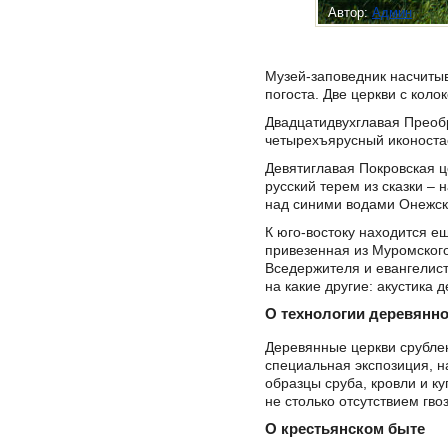
Автор:
Админ
Музей-заповедник насчитыв
погоста. Две церкви с кол
Двадцатидвухглавая Преобр
четырехъярусный иконостас
Девятиглавая Покровская ц
русский терем из сказки –
над синими водами Онежск
К юго-востоку находится е
привезенная из Муромског
Вседержителя и евангелисто
на какие другие: акустика 
О технологии деревянно
Деревянные церкви срублен
специальная экспозиция, н
образцы сруба, кровли и ку
не столько отсутствием гво
О крестьянском быте