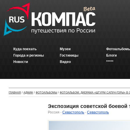
Куда поехать
Музеи
Фотоальбомы
Города и регионы
Гостиницы
Блоги
Новости
Видео
*****
ГЛАВНАЯ
/
АДМИН
/
ФОТОАЛЬБОМЫ
/
ФОТОАЛЬБОМ: ДИОРАМА «ШТУРМ САПУН-ГОРЫ» В
Экспозиция советской боевой 
Россия -
Севастополь
-
Севастополь