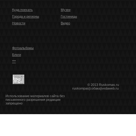
Куда поехать
Музеи
Города и регионы
Гостиницы
Новости
Видео
Фотоальбомы
Блоги
***
© 2013 Ruskomas.ru
ruskompas[собака]vedaweb.ru
Использование материалов сайта без
письменного разрешения редакции
запрещено