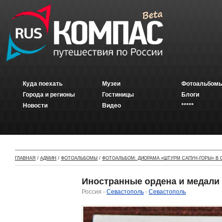
Куда поехать
Музеи
Фотоальбомы
Города и регионы
Гостиницы
Блоги
Новости
Видео
*****
ГЛАВНАЯ
/
АДМИН
/
ФОТОАЛЬБОМЫ
/
ФОТОАЛЬБОМ: ДИОРАМА «ШТУРМ САПУН-ГОРЫ» В
Иностранные ордена и медали
Россия -
Севастополь
-
Севастополь