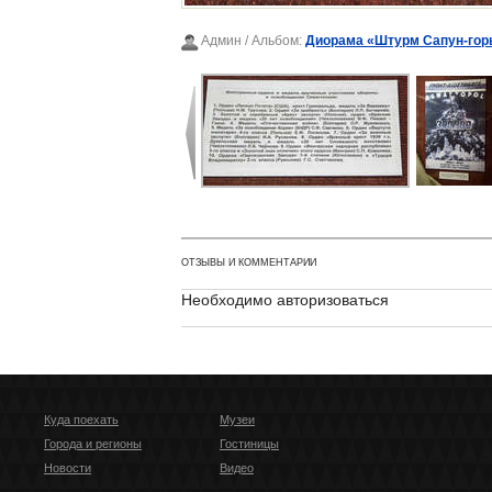
Админ
/ Альбом:
Диорама «Штурм Сапун-гор
ОТЗЫВЫ И КОММЕНТАРИИ
Необходимо авторизоваться
Куда поехать
Музеи
Города и регионы
Гостиницы
Новости
Видео