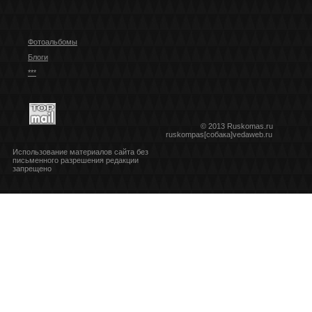
Фотоальбомы
Блоги
***
© 2013 Ruskomas.ru
ruskompas[собака]vedaweb.ru
Использование материалов сайта без
письменного разрешения редакции
запрещено